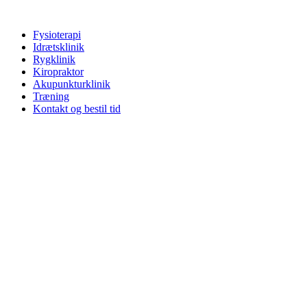
Videre
til
Fysioterapi
indhold
Idrætsklinik
Rygklinik
Kiropraktor
Akupunkturklinik
Træning
Kontakt og bestil tid