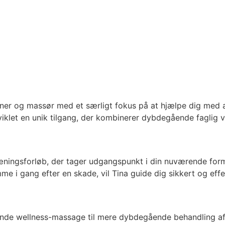
ræner og massør med et særligt fokus på at hjælpe dig me
iklet en unik tilgang, der kombinerer dybdegående faglig vi
ingsforløb, der tager udgangspunkt i din nuværende form, 
mme i gang efter en skade, vil Tina guide dig sikkert og ef
lappende wellness-massage til mere dybdegående behandlin