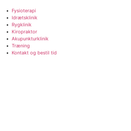
Videre
til
Fysioterapi
indhold
Idrætsklinik
Rygklinik
Kiropraktor
Akupunkturklinik
Træning
Kontakt og bestil tid